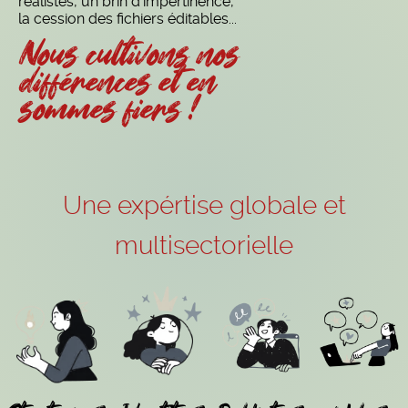
réalistes, un brin d’impertinence,
la cession des fichiers éditables...
Nous cultivons nos
différences et en
sommes fiers !
Une expértise globale et
multisectorielle