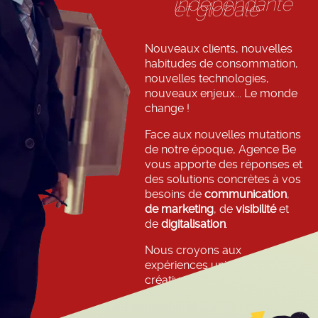
indépendante
et globale
Nouveaux clients, nouvelles
habitudes de consommation,
nouvelles technologies,
nouveaux enjeux... Le monde
change !
Face aux nouvelles mutations
de notre époque, Agence Be
vous apporte des réponses et
des solutions concrètes à vos
besoins de
communication
,
de marketing
, de
visibilité
et
de
digitalisation
.
Nous croyons aux
expériences uniques et
créatives, élégantes,
distinguantes, qui suscitent de
l’intérêt et de l’émotion sans