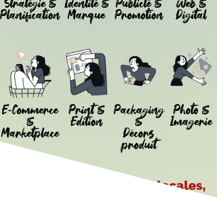
Stratégie &
Identité &
Publicté &
Web &
Planification
Marque
Promotion
Digital
E-Commerce
Print &
Packaging
Photo &
&
Edition
&
Imagerie
Marketplace
Décors
produit
Entreprise, collectivité locales,
associations...
nous vous accompagnons à