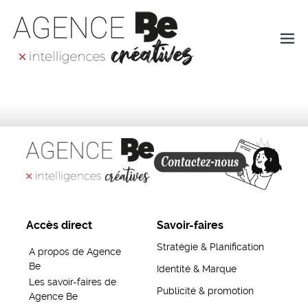
Ope
AGENCE BE – AGENCE
DE COMMUNICATION
men
GLOBALE EN ALSACE
Accès direct
Savoir-faires
Stratégie & Planification
A propos de Agence
Be
Identité & Marque
Les savoir-faires de
Publicité & promotion
Agence Be