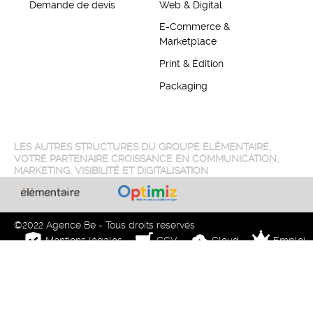
Demande de devis
Web & Digital
E-Commerce &
Marketplace
Print & Édition
Packaging
LES AUTRES STRUCTURES DU GROUPE ELÉMENTAIRE,
VOTRE PARTENAIRE CROISSANCE EN COMMUNICATION,
MARKETING, VISIBILITÉ ET DIGITALISATION
©2022 Agence Be - Tous droits réservés
Mentions légales
CGV
Cloud
Emploi