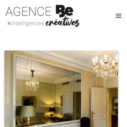
Ope
AGENCE BE – AGENCE
DE COMMUNICATION
men
GLOBALE EN ALSACE